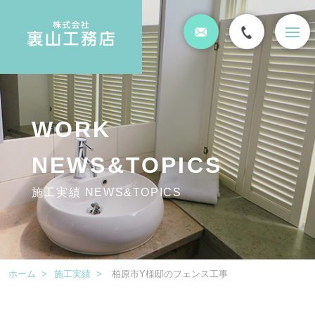
t
o
g
g
l
e
n
a
WORK
v
i
g
NEWS&TOPICS
a
t
施工実績 NEWS&TOPICS
i
o
n
ホーム
>
施工実績
>
柏原市Y様邸のフェンス工事