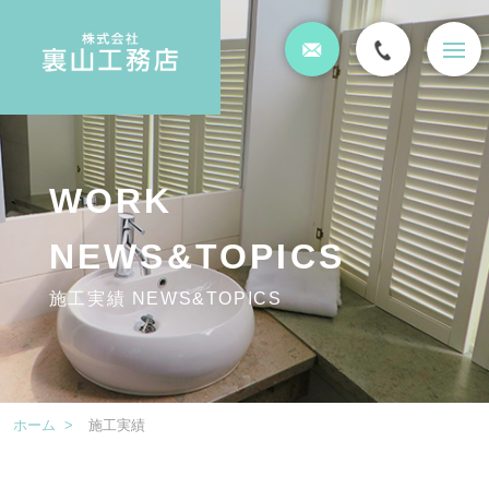
t
o
g
g
l
e
n
a
WORK
v
i
g
NEWS&TOPICS
a
t
施工実績 NEWS&TOPICS
i
o
n
ホーム
>
施工実績