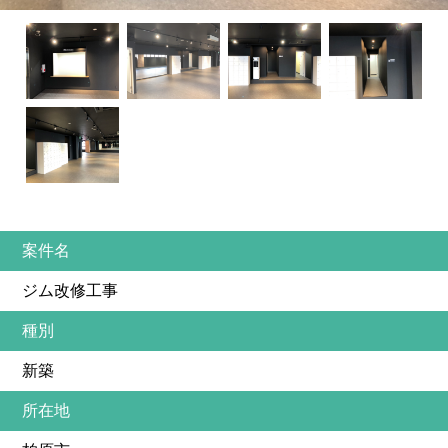
案件名
ジム改修工事
種別
新築
所在地