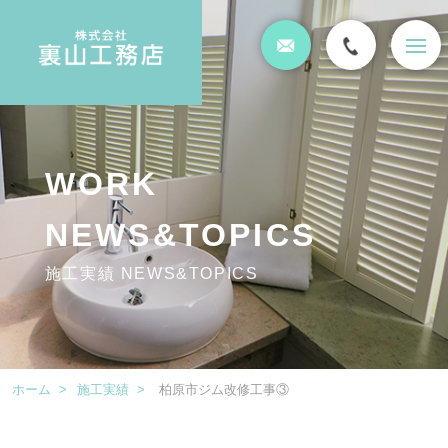
t
o
g
g
l
e
n
a
WORK
v
i
g
NEWS&TOPICS
a
t
施工実績 NEWS&TOPICS
i
o
n
ホーム
>
施工実績
>
柏原市ジム改修工事③